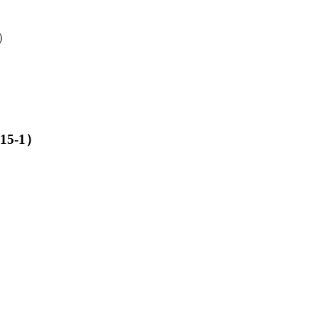
1）
5-1）